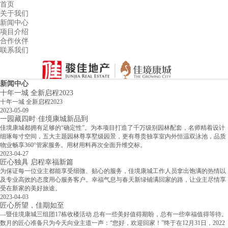
首页
关于我们
新闻中心
项目介绍
合作伙伴
联系我们
新闻中心
十年一城 全新启程2023
十年一城 全新启程2023
2023-05-09
一园藏四时·佳境康城新品到
佳境康城都拥有足够的“确定性”。为本项目打造了千万级别园林配套，名师精着设计
细琢每寸空间，五大主题园林尊享墅级园景，更有尊贵独享室内外恒温双泳池，品质
物业畅享360°管家服务。用材用料再次全面升维交标。
2023-04-27
匠心独具 启程幸福新篇
为保证每一位业主都能享受细微、贴心的服务，佳境康城工作人员拿出饱满的热情以
及专业高效的态度用心服务客户。幸福气息与春天新绿铺满回家的路，让业主尽情享
受在新家的美好旅途。
2023-04-03
匠心所望，佳期如至
—暨佳境康城三组团17栋收楼活动 总有一些美好值得期盼，总有一些幸福值得等待。
数月的匠心准备只为今天向业主道一声：“您好，欢迎回家！”终于在12月31日，2022