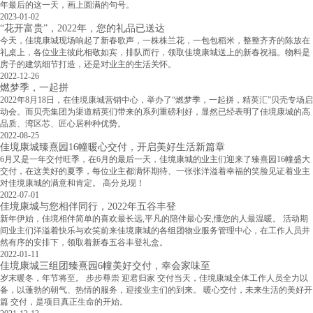
年最后的这一天，画上圆满的句号。
2023-01-02
“花开富贵”，2022年，您的礼品已送达
今天，佳境康城现场响起了新春歌声，一株株兰花，一包包稻米，整整齐齐的陈放在
礼桌上，各位业主彼此相敬如宾，排队而行，领取佳境康城送上的新春祝福。物料是
房子的建筑细节打造，还是对业主的生活关怀。
2022-12-26
燃梦季，一起拼
2022年8月18日，在佳境康城营销中心，举办了“燃梦季，一起拼，精英汇”贝壳专场启
动会。而贝壳集团为渠道精英们带来的系列重磅利好，显然已经表明了佳境康城的高
品质、湾区芯、匠心居种种优势。
2022-08-25
佳境康城臻熹园16幢暖心交付，开启美好生活新篇章
6月又是一年交付旺季，在6月的最后一天，佳境康城的业主们迎来了臻熹园16幢盛大
交付，在这美好的夏季，每位业主都满怀期待、一张张洋溢着幸福的笑脸见证着业主
对佳境康城的满意和肯定。 高分兑现！
2022-07-01
佳境康城与您相伴同行，2022年五谷丰登
新年伊始，佳境相伴简单的喜欢最长远,平凡的陪伴最心安,懂您的人最温暖。 活动期
间业主们洋溢着快乐与欢笑前来佳境康城的各组团物业服务管理中心，在工作人员井
然有序的安排下，领取着新春五谷丰登礼盒。
2022-01-11
佳境康城三组团臻熹园6幢美好交付，幸会家味至
岁末暖冬，年节将至。 步步尊崇 迎君归家 交付当天，佳境康城全体工作人员全力以
备，以蓬勃的朝气、热情的服务，迎接业主们的到来。 暖心交付，未来生活的美好开
篇 交付，是项目真正生命的开始。