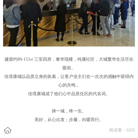
建面约89-153㎡三至四房，奢华现楼，纯属社区，大城繁华生活尽在
眼前。
佳境康城
以品质立身的执着，让客户业主们在一次次的感触中获得内
心的共鸣，
佳境康城成了他们心中品质住区的代名词。
择一城，终一生。
美好，从心出发；步履，向暖而行。
阅读量：
9205