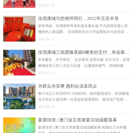
业主都满怀期待、一张张洋溢着幸福的笑脸见证着业主对
2022-07-01
佳境康城的满意和肯定。 高分兑现！
佳境康城与您相伴同行，2022年五谷丰登
新年伊始，佳境相伴简单的喜欢最长远,平凡的陪伴最心安,
懂您的人最温暖。 活动期间业主们洋溢着快乐与欢笑前来
佳境康城的各组团物业服务管理中心，在工作人员井然有
2022-01-11
序的安排下，领取着新春五谷丰登礼盒。
佳境康城三组团臻熹园6幢美好交付，幸会家味至
岁末暖冬，年节将至。 步步尊崇 迎君归家 交付当天，佳境
康城全体工作人员全力以备，以蓬勃的朝气、热情的服
务，迎接业主们的到来。 暖心交付，未来生活的美好开篇
2021-12-13
交付，是项目真正生命的开始。
为群众办实事 惠利企业及民众
整个试点工作历经4个月的时间，取的圆满成功，佳境康城
业主何女士成为第一位受益的港澳居民。骏佳地产也将继
续跟随党和政府的号召，深刻学习并贯彻新思想，做有利
2021-09-18
于人民的企业，为湾区港澳人民共筑第二故乡。
宴遇佳境 | 澳门业主答谢宴活动温暖落幕
宴遇佳境 | 澳门业主答谢宴活动温暖落幕 相遇在六月的暖