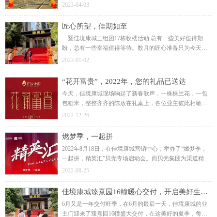
户。幸福气息与春天新绿铺满回家的路，让业主尽情享受
2023-04-03
在新家的美好旅途。
匠心所望，佳期如至
—暨佳境康城三组团17栋收楼活动 总有一些美好值得期
盼，总有一些幸福值得等待。数月的匠心准备只为今天向
业主道一声：“您好，欢迎回家！”终于在12月31日，2022年
2023-01-02
最后的这一天，画上圆满的句号。
“花开富贵”，2022年，您的礼品已送达
今天，佳境康城现场响起了新春歌声，一株株兰花，一包
包稻米，整整齐齐的陈放在礼桌上，各位业主彼此相敬如
宾，排队而行，领取佳境康城送上的新春祝福。物料是房
2022-12-26
子的建筑细节打造，还是对业主的生活关怀。
燃梦季，一起拼
2022年8月18日，在佳境康城营销中心，举办了“燃梦季，
一起拼，精英汇”贝壳专场启动会。而贝壳集团为渠道精英
们带来的系列重磅利好，显然已经表明了佳境康城的高品
2022-08-25
质、湾区芯、匠心居种种优势。
佳境康城臻熹园16幢暖心交付，开启美好生活新篇章
6月又是一年交付旺季，在6月的最后一天，佳境康城的业
主们迎来了臻熹园16幢盛大交付，在这美好的夏季，每位