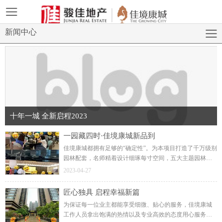
新闻中心
十年一城 全新启程2023
一园藏四时·佳境康城新品到
佳境康城都拥有足够的“确定性”。为本项目打造了千万级别
园林配套，名师精着设计细琢每寸空间，五大主题园林尊
享墅级园景，更有尊贵独享室内外恒温双泳池，品质物业
2023-04-27
畅享360°管家服务。用材用料再次全面升维交标。
匠心独具 启程幸福新篇
为保证每一位业主都能享受细微、贴心的服务，佳境康城
工作人员拿出饱满的热情以及专业高效的态度用心服务客