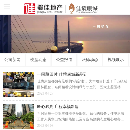
公司新闻
楼盘动态
公益报道
沃德动态
视频展示
一园藏四时·佳境康城新品到
佳境康城都拥有足够的“确定性”。为本项目打造了千万级别
园林配套，名师精着设计细琢每寸空间，五大主题园林尊
享墅级园景，更有尊贵独享室内外恒温双泳池，品质物业
2023-04-27
畅享360°管家服务。用材用料再次全面升维交标。
匠心独具 启程幸福新篇
为保证每一位业主都能享受细微、贴心的服务，佳境康城
工作人员拿出饱满的热情以及专业高效的态度用心服务客
户。幸福气息与春天新绿铺满回家的路，让业主尽情享受
2023-04-03