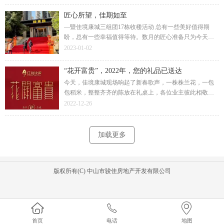
在新家的美好旅途。
匠心所望，佳期如至
—暨佳境康城三组团17栋收楼活动 总有一些美好值得期
盼，总有一些幸福值得等待。数月的匠心准备只为今天向
业主道一声：“您好，欢迎回家！”终于在12月31日，2022年
2023-01-02
最后的这一天，画上圆满的句号。
“花开富贵”，2022年，您的礼品已送达
今天，佳境康城现场响起了新春歌声，一株株兰花，一包
包稻米，整整齐齐的陈放在礼桌上，各位业主彼此相敬如
宾，排队而行，领取佳境康城送上的新春祝福。物料是房
2022-12-26
子的建筑细节打造，还是对业主的生活关怀。
加载更多
版权所有(C) 中山市骏佳房地产开发有限公司
首页
电话
地图