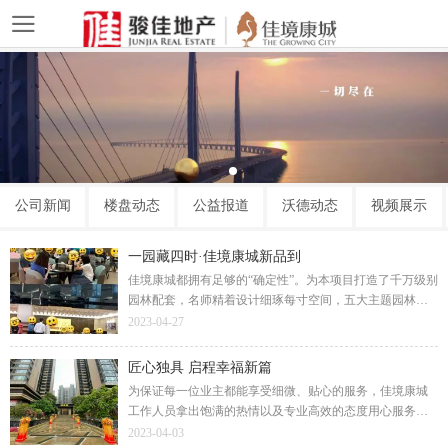
公司新闻
楼盘动态
公益报道
沃德动态
视频展示
一园藏四时·佳境康城新品到
佳境康城都拥有足够的“确定性”。为本项目打造了千万级别
园林配套，名师精着设计细琢每寸空间，五大主题园林尊
享墅级园景，更有尊贵独享室内外恒温双泳池，品质物业
2023-04-27
畅享360°管家服务。用材用料再次全面升维交标。
匠心独具 启程幸福新篇
为保证每一位业主都能享受细微、贴心的服务，佳境康城
工作人员拿出饱满的热情以及专业高效的态度用心服务客
户。幸福气息与春天新绿铺满回家的路，让业主尽情享受
2023-04-03