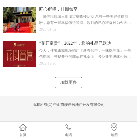
在新家的美好旅途。
匠心所望，佳期如至
—暨佳境康城三组团17栋收楼活动 总有一些美好值得期
盼，总有一些幸福值得等待。数月的匠心准备只为今天向
业主道一声：“您好，欢迎回家！”终于在12月31日，2022年
2023-01-02
最后的这一天，画上圆满的句号。
“花开富贵”，2022年，您的礼品已送达
今天，佳境康城现场响起了新春歌声，一株株兰花，一包
包稻米，整整齐齐的陈放在礼桌上，各位业主彼此相敬如
宾，排队而行，领取佳境康城送上的新春祝福。物料是房
2022-12-26
子的建筑细节打造，还是对业主的生活关怀。
加载更多
版权所有(C) 中山市骏佳房地产开发有限公司
首页
电话
地图