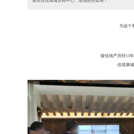
聚在佳境康城营销中心，现场热势如潮！
为这个
骏佳地产历经15年
佳境康城