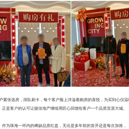
客户紧张选房，排队刷卡，每个客户脸上洋溢着购房的喜悦，为买到心仪温
正是客户的认可让骏佳地产继续用匠心回馈给客户一个品质宜居大城。
作为珠海一环内的稀缺品质红盘，无论是多年前的首开还是每次加推，