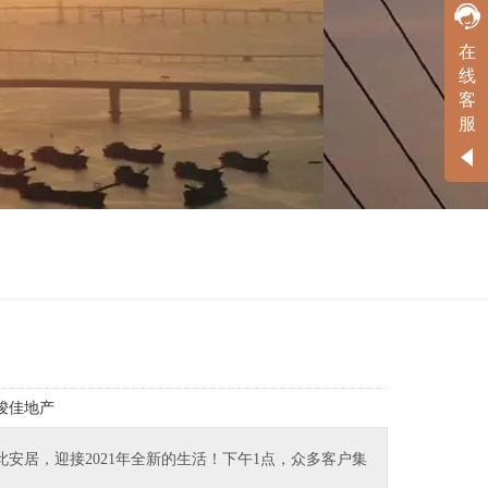
在线客服
在
线
工作时间
客
周一
至
周六
9:00-18:00
服
联系方式
全国服务热线：
400-881-8833
骏佳地产
此安居，迎接2021年全新的生活！下午1点，众多客户集