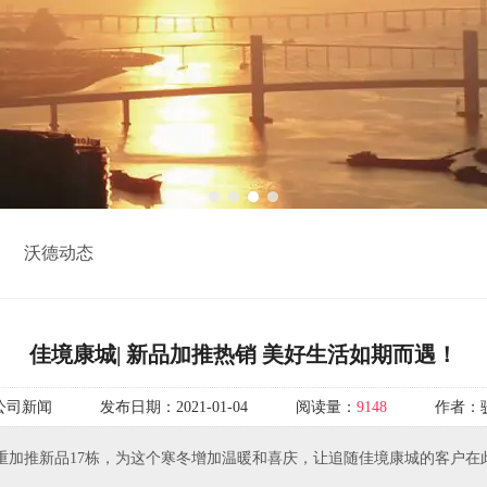
1
2
3
4
沃德动态
佳境康城| 新品加推热销 美好生活如期而遇！
公司新闻
发布日期：
2021-01-04
阅读量：
9148
作者：
天隆重加推新品17栋，为这个寒冬增加温暖和喜庆，让追随佳境康城的客户在