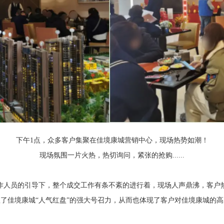
下午1点，众多客户集聚在佳境康城营销中心，现场热势如潮！
现场氛围一片火热，热切询问，紧张的抢购......
作人员的引导下，整个成交工作有条不紊的进行着，现场人声鼎沸，客户
了佳境康城“人气红盘”的强大号召力，从而也体现了客户对佳境康城的